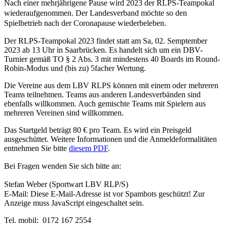
Nach einer mehrjährigene Pause wird 2023 der RLPS-Teampokal
wiederaufgenommen. Der Landesverband möchte so den
Spielbetrieb nach der Coronapause wiederbeleben.
Der RLPS-Teampokal 2023 findet statt am Sa, 02. Semptember
2023 ab 13 Uhr in Saarbrücken. Es handelt sich um ein DBV-
Turnier gemäß TO § 2 Abs. 3 mit mindestens 40 Boards im Round-
Robin-Modus und (bis zu) 5facher Wertung.
Die Vereine aus dem LBV RLPS können mit einem oder mehreren
Teams teilnehmen. Teams aus anderen Landesverbänden sind
ebenfalls willkommen. Auch gemischte Teams mit Spielern aus
mehreren Vereinen sind willkommen.
Das Startgeld beträgt 80 € pro Team.
Es wird ein Preisgeld
ausgeschüttet.
Weitere Informationen und die Anmeldeformalitäten
entnehmen Sie bitte
diesem PDF
.
Bei Fragen wenden Sie sich bitte an:
Stefan Weber (Sportwart LBV RLP/S)
E-Mail:
Diese E-Mail-Adresse ist vor Spambots geschützt! Zur
Anzeige muss JavaScript eingeschaltet sein.
Tel. mobil: 0172 167 2554