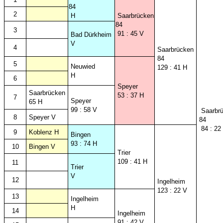
84
2
H
Saarbrücken
84
3
91 : 45 V
Bad Dürkheim
V
4
Saarbrücken
84
5
Neuwied
129 : 41 H
H
6
Speyer
Saarbrücken
53 : 37 H
7
Speyer
65 H
99 : 58 V
Saarbr
8
Speyer V
84
84 : 22
9
Koblenz H
Bingen
93 : 74 H
10
Bingen V
Trier
109 : 41 H
11
Trier
V
12
Ingelheim
123 : 22 V
13
Ingelheim
H
14
Ingelheim
91 : 42 V